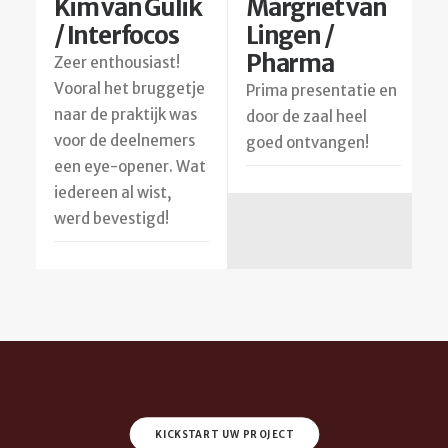
n
Kim van Gulik
Margriet van
/ Interfocos
Lingen /
Pharma
Zeer enthousiast!
Vooral het bruggetje
Prima presentatie en
P
naar de praktijk was
tie
door de zaal heel
e
voor de deelnemers
goed ontvangen!
p
een eye-opener. Wat
ft
p
iedereen al wist,
v
werd bevestigd!
k
z
s
KICKSTART UW PROJECT