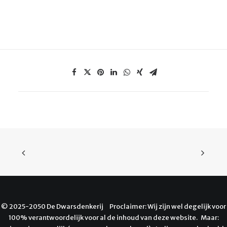
© 2025-2050 De Dwarsdenkerij Proclaimer: Wij zijn wel degelijk voor
100% verantwoordelijk voor al de inhoud van deze website. Maar: