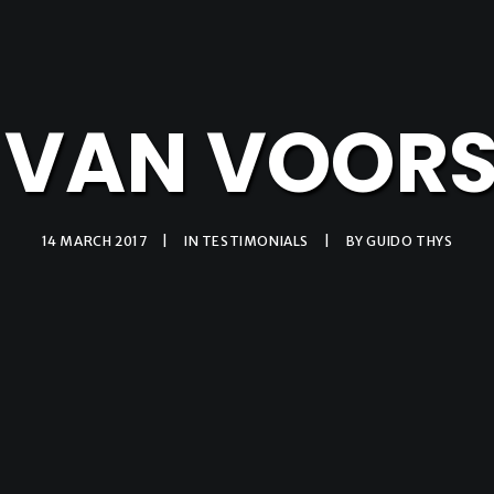
 VAN VOORST
14 MARCH 2017
|
IN
TESTIMONIALS
|
BY
GUIDO THYS